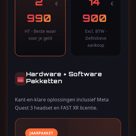
2
14
€
€
990
900
HT - Beste waar
Excl. BTW -
voor je geld
Definitieve
aankoop
Hardware + Software
Pakketten
Kant-en-klare oplossingen inclusief Meta
Quest 3 headset en FAST XR licentie.
JAARPAKKET