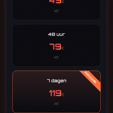
49
€
HT
48 uur
79
€
HT
7 dagen
119
€
HT