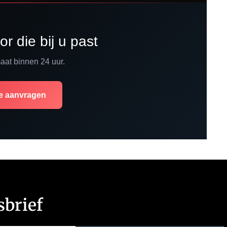
r die bij u past
maat binnen 24 uur.
te aanvragen
brief