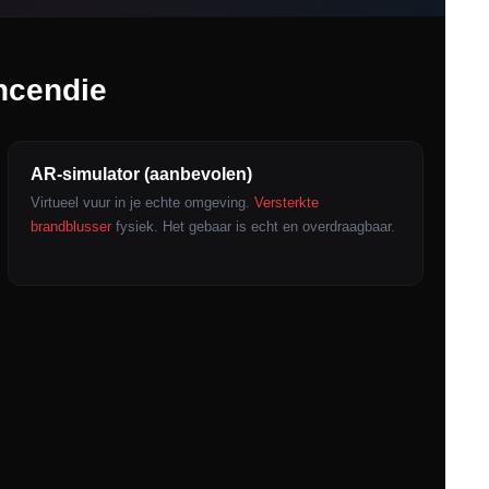
incendie
AR-simulator (aanbevolen)
Virtueel vuur in je echte omgeving.
Versterkte
brandblusser
fysiek. Het gebaar is echt en overdraagbaar.