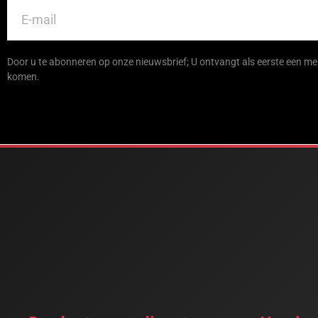
Door u te abonneren op onze nieuwsbrief; U ontvangt als eerste een mel
komen.