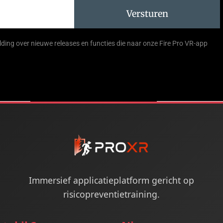
Versturen
ding over nieuwe releases en functies die naar onze Fire Pro VR-app
Immersief applicatieplatform gericht op
risicopreventietraining.