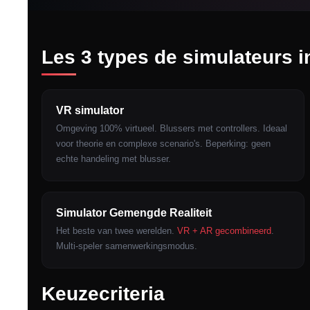
Les 3 types de simulateurs 
VR simulator
Omgeving 100% virtueel. Blussers met controllers. Ideaal
voor theorie en complexe scenario's. Beperking: geen
echte handeling met blusser.
Simulator Gemengde Realiteit
Het beste van twee werelden.
VR + AR gecombineerd
.
Multi-speler samenwerkingsmodus.
Keuzecriteria