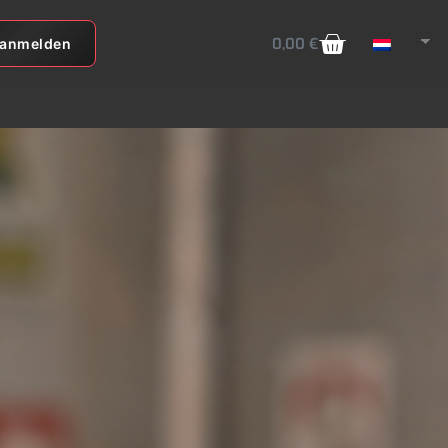
0,00
€
anmelden