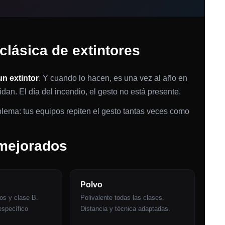
clásica de extintores
n extintor
. Y cuando lo hacen, es una vez al año en
idan. El día del incendio, el gesto no está presente.
lema: tus equipos repiten el gesto tantas veces como
 mejorados
Polvo
cos y clase B.
Polivalente todas las clases.
specífico
Distancia y técnica adaptadas.