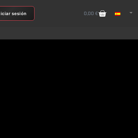
0,00
€
niciar sesión