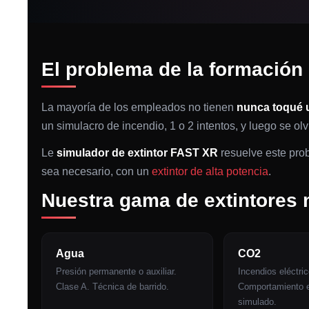
El problema de la formación 
La mayoría de los empleados no tienen
nunca toqué u
un simulacro de incendio, 1 o 2 intentos, y luego se olv
Le
simulador de extintor FAST XR
resuelve este prob
sea necesario, con un
extintor de alta potencia
.
Nuestra gama de extintores
Agua
CO2
Presión permanente o auxiliar.
Incendios eléctri
Clase A. Técnica de barrido.
Comportamiento e
simulado.